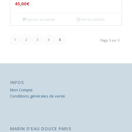
45,00
€
Ajouter au panier
Voir les détails
1
2
3
4
5
Page 5 sur 5
INFOS
Mon Compte
Conditions générales de vente
MARIN D’EAU DOUCE PARIS