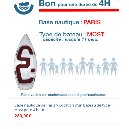
en
ordre
descendant
Base nautique de Paris > Location d’un bateau de type
Most pour 4 heures
280,00
€