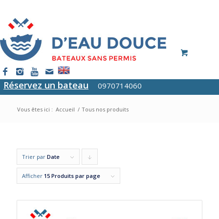
Réservez un bateau
0970714060
Vous êtes ici :
Accueil
/
Tous nos produits
Trier par
Date
Cliquer
pour
Afficher
15 Produits par page
trier
les
produits