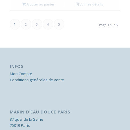
Ajouter au panier
Voir les détails
1
2
3
4
5
Page 1 sur 5
INFOS
Mon Compte
Conditions générales de vente
MARIN D’EAU DOUCE PARIS
37 quai de la Seine
75019 Paris