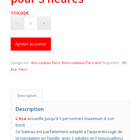
110,00
€
Ajouter au panier
Catégories :
Bon cadeau Paris
,
Bons cadeaux Paris Ace
Étiquettes :
3H
,
Ace
,
Paris
Description
Description
L’Ace
accueille jusqu’à 5 personnes maximum à son
bord.
Ce bateau est parfaitement adapté à l’apprentissage de
la navigation en famille, avec 2 adultes et 3 moussaillons